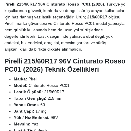
Pirelli 215/60R17 96V Cinturato Rosso PC01 (2026)
, Türkiye yol
koşullarında güvenli, konforlu ve dengeli sürüş arayan kullanıcılar
için hazırlanmış yaz lastik seçeneğidir. Ürün;
215/60R17
ölçüsü,
Pirelli marka güvencesi ve Cinturato Rosso PC01 model yapısıyla
hem günlük kullanımda hem de uzun yol sürüşlerinde
değerlendirilebilir. Lastik seçiminde yalnızca ebat değil; yük
endeksi, hız endeksi, araç tipi, mevsim şartları ve sürüş
alışkanlıkları da birlikte dikkate alınmalıdır.
Pirelli 215/60R17 96V Cinturato Rosso
PC01 (2026) Teknik Özellikleri
Marka:
Pirelli
Model:
Cinturato Rosso PC01
Lastik Ölçüsü:
215/60R17
Taban Genişliği:
215 mm
Yanak Oranı:
60
Jant Çapı:
17 inç
Yük / Hız Endeksi:
96V
Mevsim:
Yaz
Lastik Tipi:
Binek