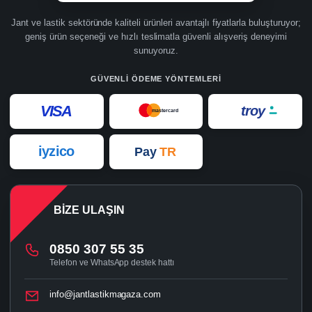
Jant ve lastik sektöründe kaliteli ürünleri avantajlı fiyatlarla buluşturuyor;
geniş ürün seçeneği ve hızlı teslimatla güvenli alışveriş deneyimi
sunuyoruz.
GÜVENLI ÖDEME YÖNTEMLERI
VISA
troy
mastercard
iyzico
Pay
TR
BIZE ULAŞIN
0850 307 55 35
Telefon ve WhatsApp destek hattı
info@jantlastikmagaza.com