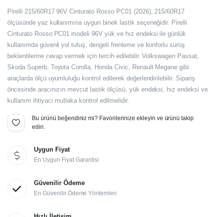
Orijinal
Şu
Pirelli 215/60R17 96V Cinturato Rosso PC01 (2026), 215/60R17
fiyat:
andaki
ölçüsünde yaz kullanımına uygun binek lastik seçeneğidir. Pirelli
Cinturato Rosso PC01 modeli 96V yük ve hız endeksi ile günlük
fiyat:
7.416,00₺.
kullanımda güvenli yol tutuş, dengeli frenleme ve konforlu sürüş
6.180,00₺.
beklentilerine cevap vermek için tercih edilebilir. Volkswagen Passat,
Skoda Superb, Toyota Corolla, Honda Civic, Renault Megane gibi
araçlarda ölçü uyumluluğu kontrol edilerek değerlendirilebilir. Sipariş
öncesinde aracınızın mevcut lastik ölçüsü, yük endeksi, hız endeksi ve
kullanım ihtiyacı mutlaka kontrol edilmelidir.
Bu ürünü beğendiniz mi? Favorilerinize ekleyin ve ürünü takip
edin.
Uygun Fiyat
En Uygun Fiyat Garantisi
Güvenilir Ödeme
En Güvenilir Ödeme Yöntemleri
Hızlı İletişim