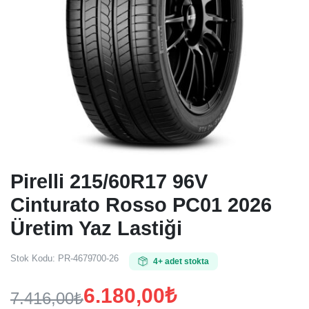
Pirelli 215/60R17 96V
Cinturato Rosso PC01 2026
Üretim Yaz Lastiği
Stok Kodu:
PR-4679700-26
4+ adet stokta
6.180,00
₺
7.416,00
₺