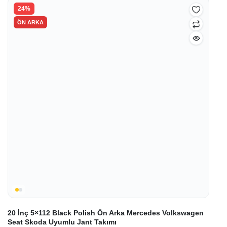
30.000,00₺.
24%
ÖN ARKA
20 İnç 5×112 Black Polish Ön Arka Mercedes Volkswagen
Seat Skoda Uyumlu Jant Takımı