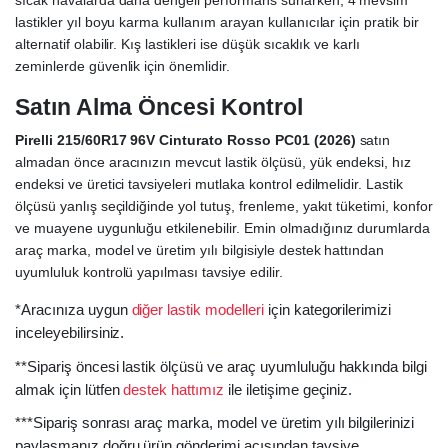
sıcak havalarda daha dengeli performans sunarken, 4 mevsim
lastikler yıl boyu karma kullanım arayan kullanıcılar için pratik bir
alternatif olabilir. Kış lastikleri ise düşük sıcaklık ve karlı
zeminlerde güvenlik için önemlidir.
Satın Alma Öncesi Kontrol
Pirelli 215/60R17 96V Cinturato Rosso PC01 (2026)
satın
almadan önce aracınızın mevcut lastik ölçüsü, yük endeksi, hız
endeksi ve üretici tavsiyeleri mutlaka kontrol edilmelidir. Lastik
ölçüsü yanlış seçildiğinde yol tutuş, frenleme, yakıt tüketimi, konfor
ve muayene uygunluğu etkilenebilir. Emin olmadığınız durumlarda
araç marka, model ve üretim yılı bilgisiyle destek hattından
uyumluluk kontrolü yapılması tavsiye edilir.
*Aracınıza uygun
diğer lastik modelleri
için kategorilerimizi
inceleyebilirsiniz.
**Sipariş öncesi lastik ölçüsü ve araç uyumluluğu hakkında bilgi
almak için lütfen
destek hattımız
ile iletişime geçiniz.
***Sipariş sonrası araç marka, model ve üretim yılı bilgilerinizi
paylaşmanız doğru ürün gönderimi açısından tavsiye