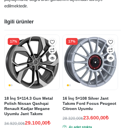
edilmektedir.
İlgili ürünler
17%
17%
18 İnç 5×114.3 Gun Metal
16 İnç 5×108 Silver Jant
Polish Nissan Qashqai
Takımı Ford Focus Peugeot
Renault Kadjar Megane
Citroen Uyumlu
Uyumlu Jant Takımı
23.600,00
₺
28.320,00
₺
29.100,00
₺
Orijinal
Şu
34.920,00
₺
4+ adet stokta