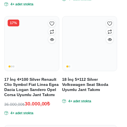
Orijinal
Şu
fiyat:
andaki
4+ adet stokta
fiyat:
andaki
fiyat:
28.320,00₺.
fiyat:
34.920,00₺.
23.600,00₺.
29.100,00₺.
17%
17 İnç 4×100 Silver Renault
18 İnç 5×112 Silver
Clio Symbol Fiat Linea Egea
Volkswagen Seat Skoda
Dacia Logan Sandero Opel
Uyumlu Jant Takımı
Corsa Uyumlu Jant Takımı
4+ adet stokta
30.000,00
₺
36.000,00
₺
Orijinal
Şu
4+ adet stokta
fiyat:
andaki
fiyat:
36.000,00₺.