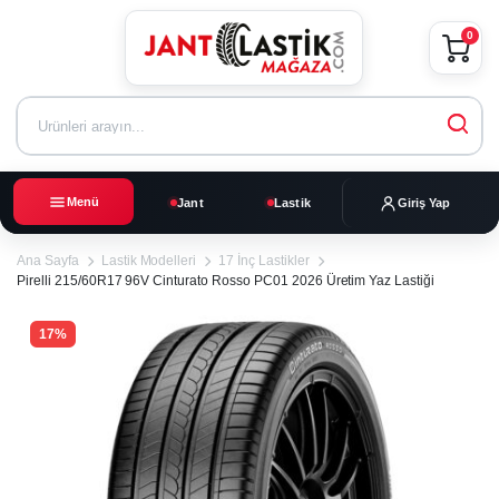
0
Menü
Jant
Lastik
Giriş Yap
Ana Sayfa
Lastik Modelleri
17 İnç Lastikler
Pirelli 215/60R17 96V Cinturato Rosso PC01 2026 Üretim Yaz Lastiği
17%