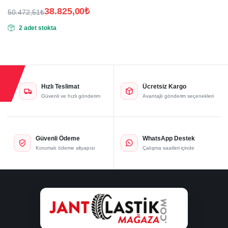
38.825,00
₺
50.472,51
₺
Orijinal
Şu
2 adet stokta
fiyat:
andaki
fiyat:
50.472,51₺.
38.825,00₺.
Hızlı Teslimat
Ücretsiz Kargo
Güvenli ve hızlı gönderim
Avantajlı gönderim seçenekleri
Güvenli Ödeme
WhatsApp Destek
Korumalı ödeme altyapısı
Çalışma saatleri içinde